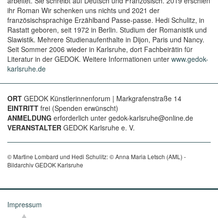
arbeitet. Sie schreibt auf Deutsch und Französisch. 2019 erschien
ihr Roman Wir schenken uns nichts und 2021 der
französischsprachige Erzählband Passe-passe. Hedi Schulitz, in
Rastatt geboren, seit 1972 in Berlin. Studium der Romanistik und
Slawistik. Mehrere Studienaufenthalte in Dijon, Paris und Nancy.
Seit Sommer 2006 wieder in Karlsruhe, dort Fachbeirätin für
Literatur in der GEDOK. Weitere Informationen unter
www.gedok-
karlsruhe.de
ORT
GEDOK Künstlerinnenforum | Markgrafenstraße 14
EINTRITT
frei (Spenden erwünscht)
ANMELDUNG
erforderlich unter gedok-karlsruhe@online.de
VERANSTALTER
GEDOK Karlsruhe e. V.
© Martine Lombard und Hedi Schulitz: © Anna Maria Letsch (AML) -
Bildarchiv GEDOK Karlsruhe
Impressum